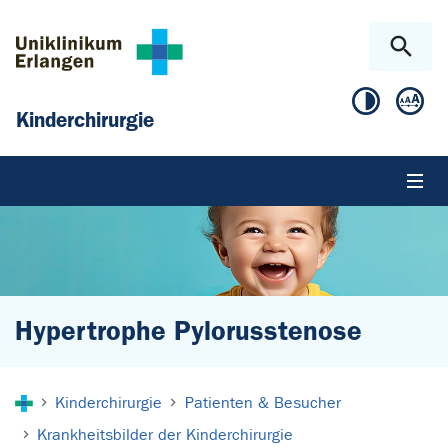
Zum Hauptinhalt springen
Skip to page footer
Kinderchirurgie
Hypertrophe Pylorusstenose
Sie sind hier:
Kinderchirurgie
Patienten & Besucher
Krankheitsbilder der Kinderchirurgie