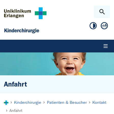
Zum Hauptinhalt springen
Skip to page footer
Kinderchirurgie
Anfahrt
Sie sind hier:
Kinderchirurgie
Patienten & Besucher
Kontakt
Anfahrt